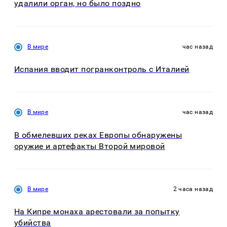
удалили орган, но было поздно
В мире
час назад
Испания вводит погранконтроль с Италией
В мире
час назад
В обмелевших реках Европы обнаружены
оружие и артефакты Второй мировой
В мире
2 часа назад
На Кипре монаха арестовали за попытку
убийства