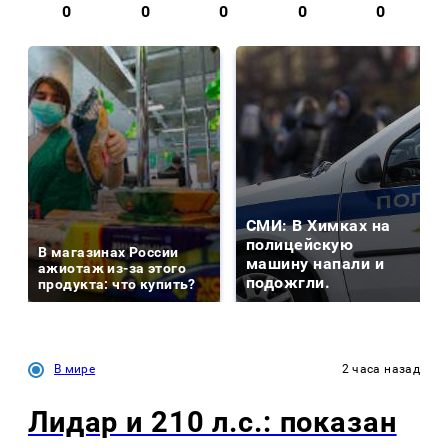
0
0
0
0
0
СМИ: В Химках на
полицейскую
В магазинах России
машину напали и
ажиотаж из-за этого
подожгли.
продукта: что купить?
В мире
2 часа назад
Лидар и 210 л.с.: показан