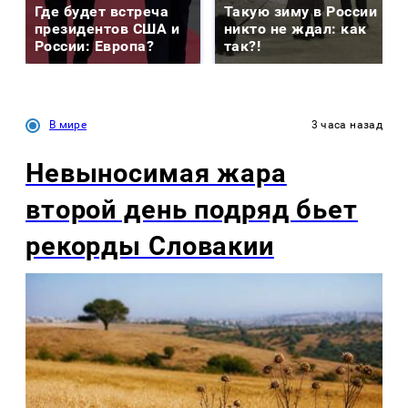
Где будет встреча
Такую зиму в России
президентов США и
никто не ждал: как
России: Европа?
так?!
В мире
3 часа назад
Невыносимая жара
второй день подряд бьет
рекорды Словакии