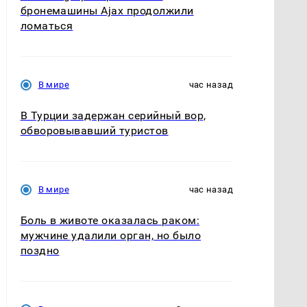
бронемашины Ajax продолжили
ломаться
В мире
час назад
В Турции задержан серийный вор,
обворовывавший туристов
В мире
час назад
Боль в животе оказалась раком:
мужчине удалили орган, но было
поздно