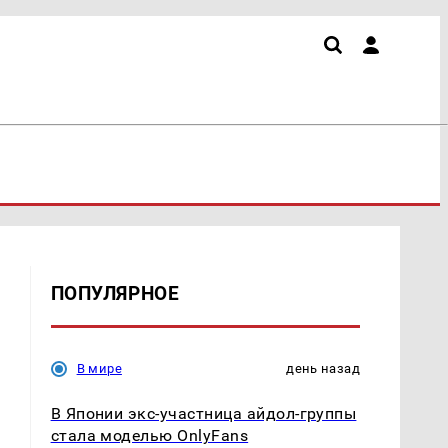
ПОПУЛЯРНОЕ
В мире
день назад
В Японии экс-участница айдол-группы
стала моделью OnlyFans