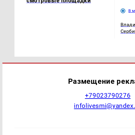
смотровые площадки
В 
Влади
Серби
Размещение рек
+79023790276
infolivesmi@yandex