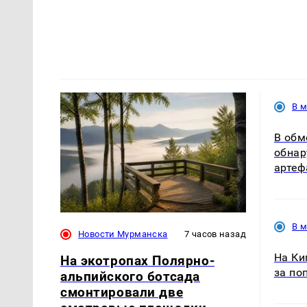
В 
В обм
обнар
артеф
В 
Новости Мурманска
7 часов назад
На Ки
На экотропах Полярно-
за по
альпийского ботсада
смонтировали две