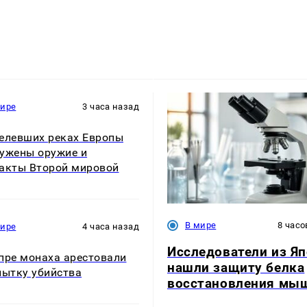
мире
3 часа назад
елевших реках Европы
ужены оружие и
акты Второй мировой
В мире
8 часо
мире
4 часа назад
Исследователи из Я
пре монаха арестовали
нашли защиту белка
пытку убийства
восстановления мы