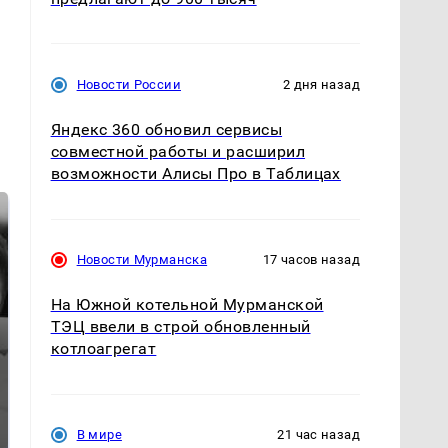
Новости России
2 дня назад
Яндекс 360 обновил сервисы
совместной работы и расширил
возможности Алисы Про в Таблицах
Новости Мурманска
17 часов назад
На Южной котельной Мурманской
ТЭЦ ввели в строй обновленный
котлоагрегат
Таких событий не
Все новости по
было с 1945: чего
падению вертолета на
ждать всем нам?
Кавказе: читать здесь
В мире
21 час назад