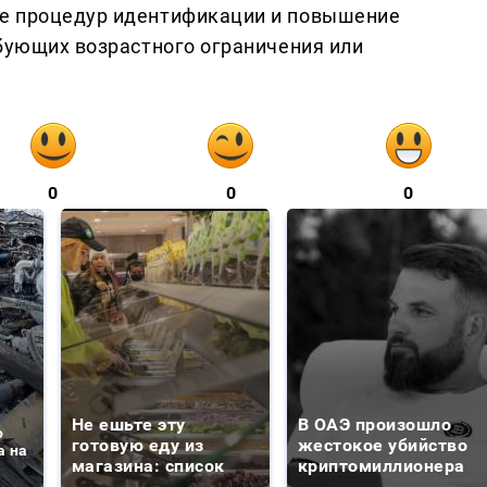
е процедур идентификации и повышение
ебующих возрастного ограничения или
0
0
0
Не ешьте эту
В ОАЭ произошло
о
готовую еду из
жестокое убийство
а на
магазина: список
криптомиллионера