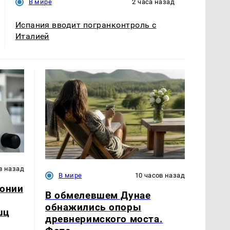
В мире
2 часа назад
Испания вводит погранконтроль с
Италией
в назад
В мире
10 часов назад
понии
В обмелевшем Дунае
обнажились опоры
шц
древнеримского моста.