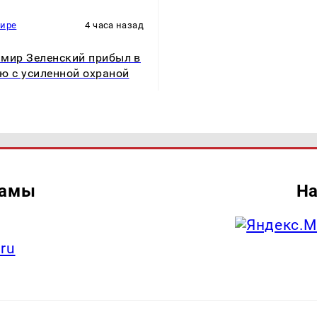
мире
4 часа назад
мир Зеленский прибыл в
ю с усиленной охраной
ламы
На
.ru