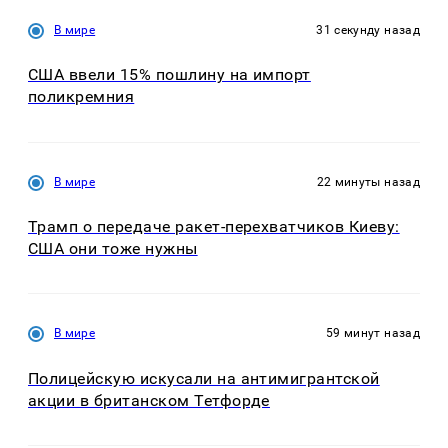
В мире
31 секунду назад
США ввели 15% пошлину на импорт
поликремния
В мире
22 минуты назад
Трамп о передаче ракет-перехватчиков Киеву:
США они тоже нужны
В мире
59 минут назад
Полицейскую искусали на антимигрантской
акции в британском Тетфорде