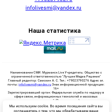
infolivesmi@yandex.ru
Наша статистика
Наименование СМИ: Мурманск Live Учредитель: Общество с
ограниченной ответственностью "Лучшие Медиа Решения"
Главный редактор: Самохин А. С. Тел.: +79023790276 Адрес эл.
почты:
infolivesmi@yandex.ru
Знак информационной продукции:
16+
Зарегистрировавший орган: Федеральная служба по надзору в
сфере связи, информационных технологий и массовых
коммуникаций (Роскомнадзор)
Регистрационный номер СМИ ЭЛ № ФС 77 - 82534 от 21.01.2022
Мы используем cookie. Во время посещения сайта вы
соглашаетесь с тем, что мы обрабатываем ваши