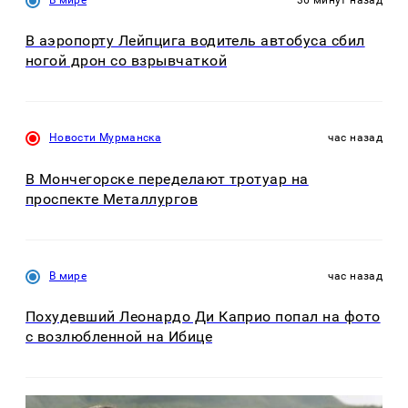
В аэропорту Лейпцига водитель автобуса сбил
ногой дрон со взрывчаткой
Новости Мурманска
час назад
В Мончегорске переделают тротуар на
проспекте Металлургов
В мире
час назад
Похудевший Леонардо Ди Каприо попал на фото
с возлюбленной на Ибице