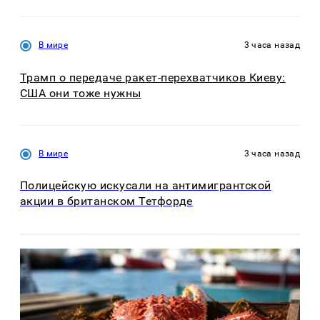
В мире
3 часа назад
Трамп о передаче ракет-перехватчиков Киеву:
США они тоже нужны
В мире
3 часа назад
Полицейскую искусали на антимигрантской
акции в британском Тетфорде