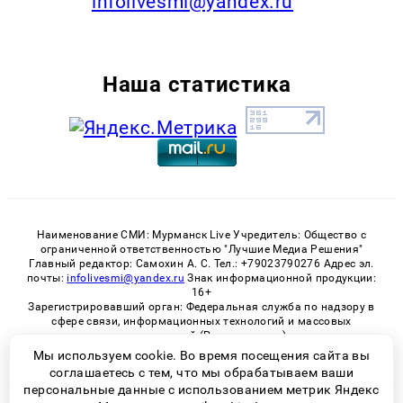
infolivesmi@yandex.ru
Наша статистика
Наименование СМИ: Мурманск Live Учредитель: Общество с
ограниченной ответственностью "Лучшие Медиа Решения"
Главный редактор: Самохин А. С. Тел.: +79023790276 Адрес эл.
почты:
infolivesmi@yandex.ru
Знак информационной продукции:
16+
Зарегистрировавший орган: Федеральная служба по надзору в
сфере связи, информационных технологий и массовых
коммуникаций (Роскомнадзор)
Регистрационный номер СМИ ЭЛ № ФС 77 - 82534 от 21.01.2022
Мы используем cookie. Во время посещения сайта вы
соглашаетесь с тем, что мы обрабатываем ваши
персональные данные с использованием метрик Яндекс