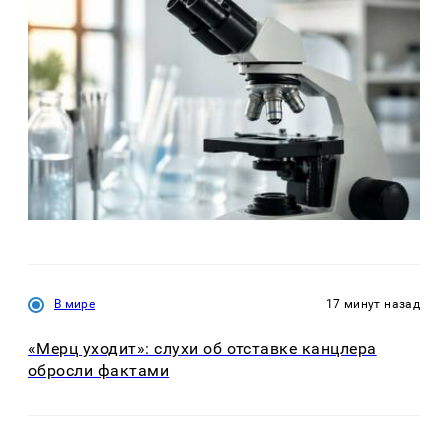
В мире
17 минут назад
«Мерц уходит»: слухи об отставке канцлера
обросли фактами