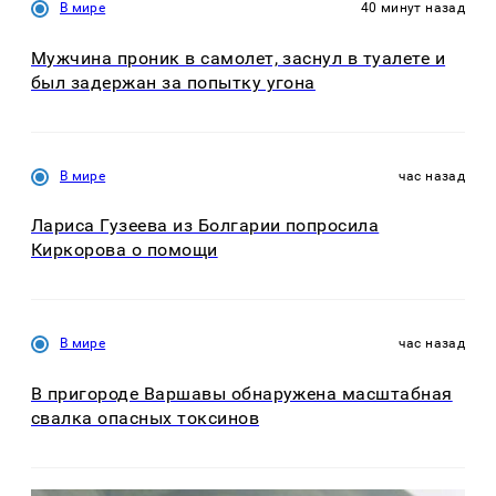
В мире
40 минут назад
Мужчина проник в самолет, заснул в туалете и
был задержан за попытку угона
В мире
час назад
Лариса Гузеева из Болгарии попросила
Киркорова о помощи
В мире
час назад
В пригороде Варшавы обнаружена масштабная
свалка опасных токсинов