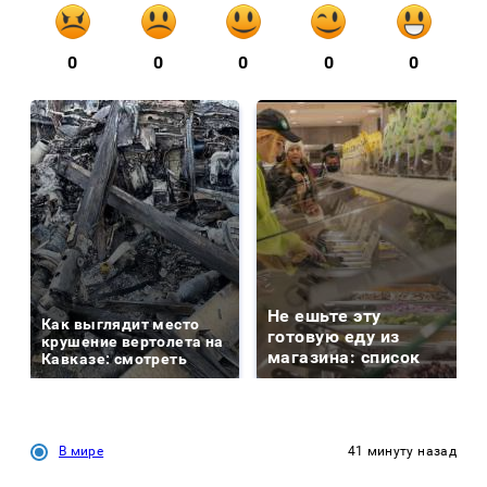
0
0
0
0
0
Не ешьте эту
Как выглядит место
готовую еду из
крушение вертолета на
магазина: список
Кавказе: смотреть
В мире
41 минуту назад