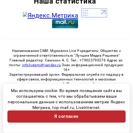
Наша статистика
Наименование СМИ: Мурманск Live Учредитель: Общество с
ограниченной ответственностью "Лучшие Медиа Решения"
Главный редактор: Самохин А. С. Тел.: +79023790276 Адрес эл.
почты:
infolivesmi@yandex.ru
Знак информационной продукции:
16+
Зарегистрировавший орган: Федеральная служба по надзору в
сфере связи, информационных технологий и массовых
коммуникаций (Роскомнадзор)
Регистрационный номер СМИ ЭЛ № ФС 77 - 82534 от 21.01.2022
Мы используем cookie. Во время посещения сайта вы
соглашаетесь с тем, что мы обрабатываем ваши
персональные данные с использованием метрик Яндекс
Метрика, top.mail.ru, LiveInternet.
© 2026 «Murmansk-live» | Все права защищены
Я согласен
Возрастная категория сайта 16+
Политика конфиденциальности