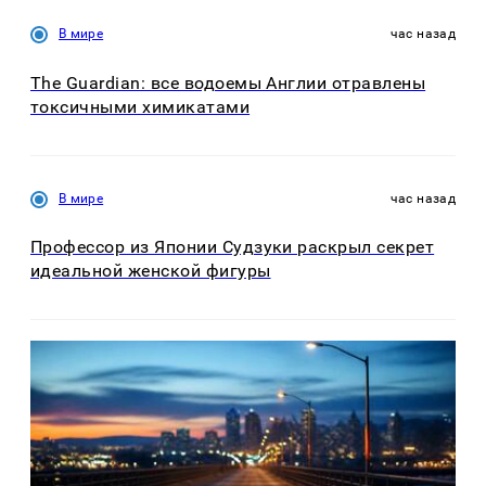
В мире
час назад
The Guardian: все водоемы Англии отравлены
токсичными химикатами
В мире
час назад
Профессор из Японии Судзуки раскрыл секрет
идеальной женской фигуры