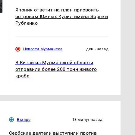
готовую еду из
жестокое убийство
магазина: список
криптомиллионера
Япония ответит на план присвоить
островам Южных Курил имена Зорге и
Рубленко
Новости Мурманска
день назад
В Китай из Мурманской области
отправили более 200 тонн живого
краба
В мире
13 минут назад
Сербские деятели выступили против