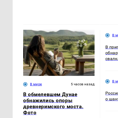
В 
В при
обнар
свалк
В 
В мире
5 часов назад
Росси
В обмелевшем Дунае
о шан
обнажились опоры
древнеримского моста.
Фото