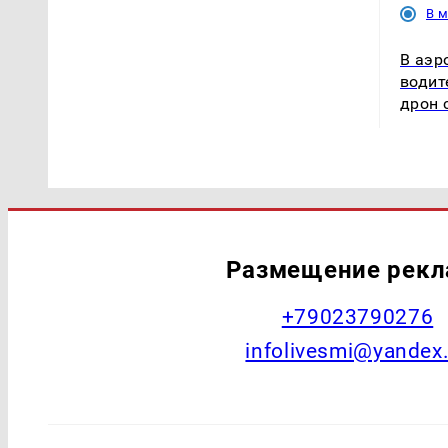
В 
В аэр
водит
дрон 
Размещение рек
+79023790276
infolivesmi@yandex