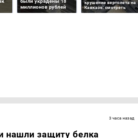
ак
были украдены 18
крушение вертолета на
миллионов рублей
Кавказе: смотреть
3 часа назад
и нашли защиту белка