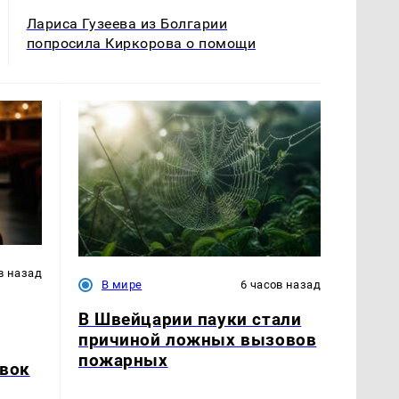
Лариса Гузеева из Болгарии
попросила Киркорова о помощи
в назад
В мире
6 часов назад
В Швейцарии пауки стали
причиной ложных вызовов
пожарных
явок