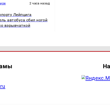
мире
2 часа назад
опорту Лейпцига
ель автобуса сбил ногой
со взрывчаткой
ламы
На
.ru