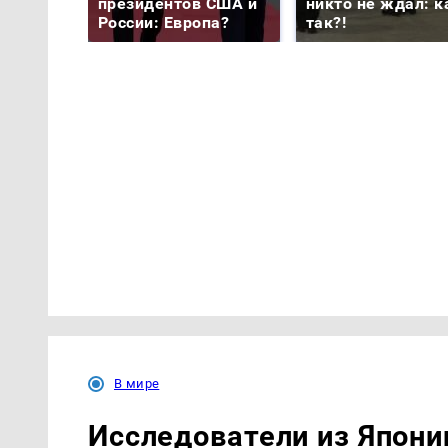
президентов США и
никто не ждал: к
России: Европа?
так?!
В мире
Исследователи из Япони