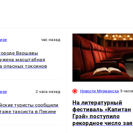
мире
час назад
городе Варшавы
ужена масштабная
а опасных токсинов
Новости Мурманска
5 часо
мире
2 часа назад
На литературный
йские туристы сообщили
фестиваль «Капитан
таже таксиста в Пекине
Грэй» поступило
рекордное число за