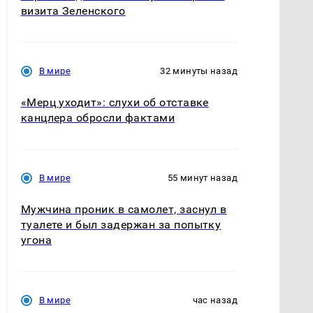
визита Зеленского
В мире
32 минуты назад
«Мерц уходит»: слухи об отставке
канцлера обросли фактами
В мире
55 минут назад
Мужчина проник в самолет, заснул в
туалете и был задержан за попытку
угона
В мире
час назад