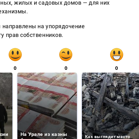
ных, жилых и садовых домов — для них
еханизмы.
ы направлены на упорядочение
у прав собственников.
0
0
0
сии
На Урале из казны
Как выглядит место