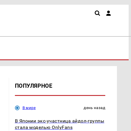
ПОПУЛЯРНОЕ
В мире
день назад
В Японии экс-участница айдол-группы
стала моделью OnlyFans