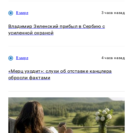
В мире
3 часа назад
Владимир Зеленский прибыл в Сербию с
усиленной охраной
В мире
4 часа назад
«Мерц уходит»: слухи об отставке канцлера
обросли фактами