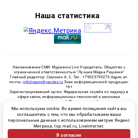
Наша статистика
Наименование СМИ: Мурманск Live Учредитель: Общество с
ограниченной ответственностью "Лучшие Медиа Решения"
Главный редактор: Самохин А. С. Тел.: +79023790276 Адрес эл.
почты:
infolivesmi@yandex.ru
Знак информационной продукции:
16+
Зарегистрировавший орган: Федеральная служба по надзору в
сфере связи, информационных технологий и массовых
коммуникаций (Роскомнадзор)
Регистрационный номер СМИ ЭЛ № ФС 77 - 82534 от 21.01.2022
Мы используем cookie. Во время посещения сайта вы
соглашаетесь с тем, что мы обрабатываем ваши
персональные данные с использованием метрик Яндекс
Метрика, top.mail.ru, LiveInternet.
© 2026 «Murmansk-live» | Все права защищены
Я согласен
Возрастная категория сайта 16+