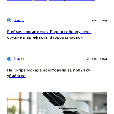
В мире
час назад
В обмелевших реках Европы обнаружены
оружие и артефакты Второй мировой
В мире
2 часа назад
На Кипре монаха арестовали за попытку
убийства