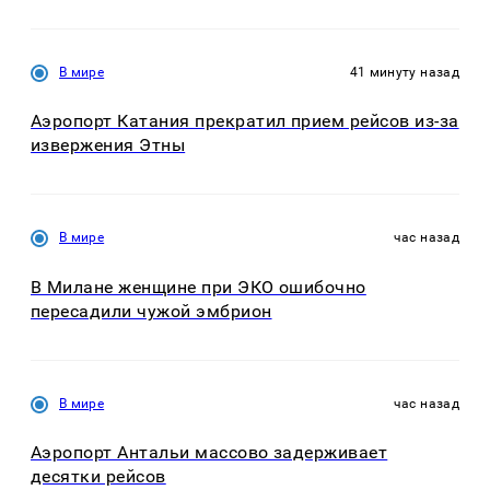
В мире
41 минуту назад
Аэропорт Катания прекратил прием рейсов из-за
извержения Этны
В мире
час назад
В Милане женщине при ЭКО ошибочно
пересадили чужой эмбрион
В мире
час назад
Аэропорт Антальи массово задерживает
десятки рейсов