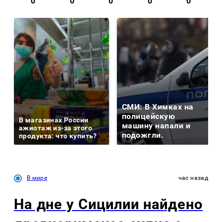
0
0
0
0
0
СМИ: В Химках на
полицейскую
В магазинах России
машину напали и
ажиотаж из-за этого
подожгли.
продукта: что купить?
В мире
час назад
На дне у Сицилии найдено