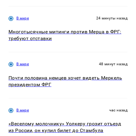
В мире
24 минуты назад
Многотысячные митинги против Мерца в ФРГ:
требуют отставки
В мире
48 минут назад
Почти половина немцев хочет видеть Меркель
президентом ФРГ
В мире
час назад
«Веселому молочнику» Уолкеру грозит отъезд
из России, он купил билет до Стамбула