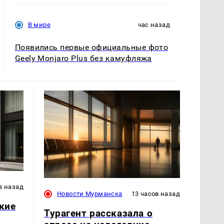
В мире
час назад
Появились первые официальные фото
Geely Monjaro Plus без камуфляжа
в назад
Новости Мурманска
13 часов назад
акие
Турагент рассказала о