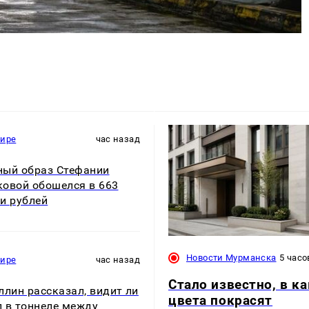
мире
час назад
ый образ Стефании
овой обошелся в 663
и рублей
Новости Мурманска
5 часо
мире
час назад
Стало известно, в к
ллин рассказал, видит ли
цвета покрасят
 в тоннеле между