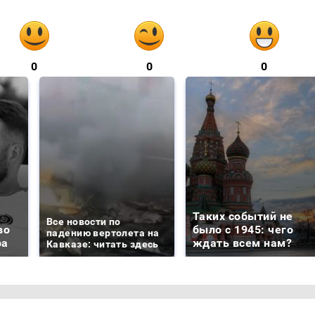
0
0
0
Таких событий не
Все новости по
во
было с 1945: чего
падению вертолета на
ра
ждать всем нам?
Кавказе: читать здесь