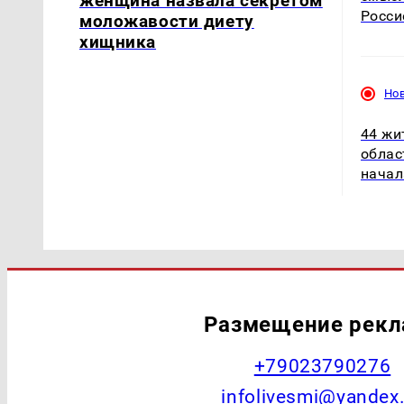
женщина назвала секретом
Росси
моложавости диету
хищника
Но
44 жи
облас
начал
Размещение рек
+79023790276
infolivesmi@yandex