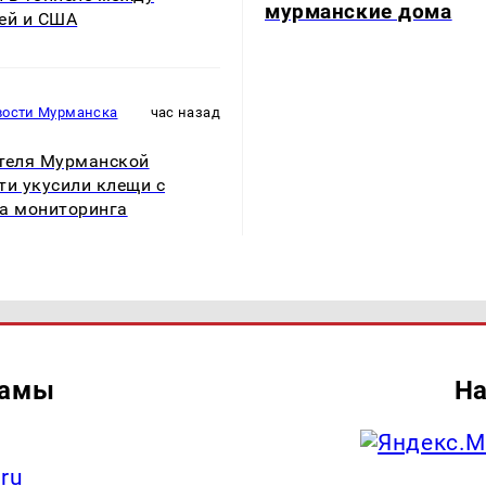
мурманские дома
ей и США
вости Мурманска
час назад
теля Мурманской
ти укусили клещи с
а мониторинга
ламы
На
.ru