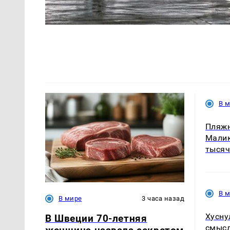
В 
Пляжн
Малик
тысяч
В 
В мире
3 часа назад
Хусну
В Швеции 70-летняя
смысл