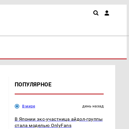
ПОПУЛЯРНОЕ
В мире
день назад
В Японии экс-участница айдол-группы
стала моделью OnlyFans