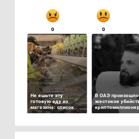
0
0
Не ешьте эту
В ОАЭ произошло
готовую еду из
жестокое убийст
магазина: список
криптомиллионе