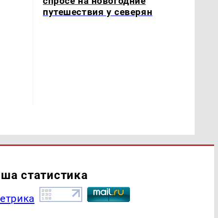
спросе на новогодние
путешествия у северян
ша статистика