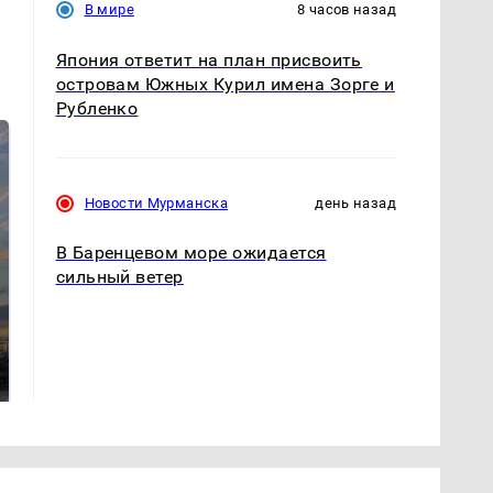
В мире
8 часов назад
Япония ответит на план присвоить
островам Южных Курил имена Зорге и
Рубленко
Новости Мурманска
день назад
В Баренцевом море ожидается
сильный ветер
СМИ: В Химках на
полицейскую
В магазинах России
машину напали и
ажиотаж из-за этого
подожгли.
продукта: что купить?