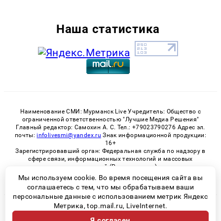
Наша статистика
Наименование СМИ: Мурманск Live Учредитель: Общество с
ограниченной ответственностью "Лучшие Медиа Решения"
Главный редактор: Самохин А. С. Тел.: +79023790276 Адрес эл.
почты:
infolivesmi@yandex.ru
Знак информационной продукции:
16+
Зарегистрировавший орган: Федеральная служба по надзору в
сфере связи, информационных технологий и массовых
коммуникаций (Роскомнадзор)
Регистрационный номер СМИ ЭЛ № ФС 77 - 82534 от 21.01.2022
Мы используем cookie. Во время посещения сайта вы
соглашаетесь с тем, что мы обрабатываем ваши
персональные данные с использованием метрик Яндекс
Метрика, top.mail.ru, LiveInternet.
© 2026 «Murmansk-live» | Все права защищены
Я согласен
Возрастная категория сайта 16+