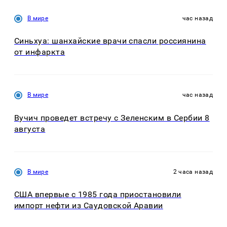
В мире
час назад
Синьхуа: шанхайские врачи спасли россиянина
от инфаркта
В мире
час назад
Вучич проведет встречу с Зеленским в Сербии 8
августа
В мире
2 часа назад
США впервые с 1985 года приостановили
импорт нефти из Саудовской Аравии