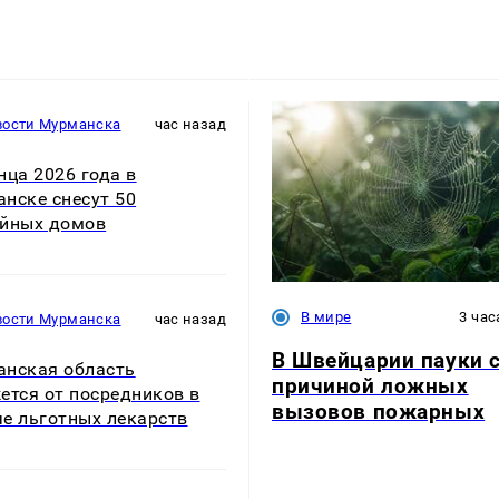
вости Мурманска
час назад
нца 2026 года в
нске снесут 50
йных домов
В мире
3 час
вости Мурманска
час назад
В Швейцарии пауки 
нская область
причиной ложных
ется от посредников в
вызовов пожарных
е льготных лекарств