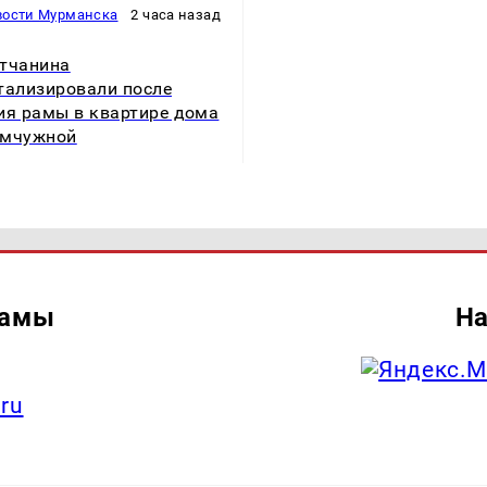
вости Мурманска
2 часа назад
тчанина
тализировали после
ия рамы в квартире дома
емчужной
ламы
На
.ru