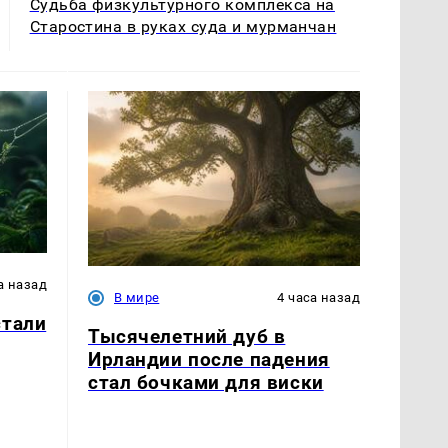
Судьба физкультурного комплекса на
Старостина в руках суда и мурманчан
а назад
В мире
4 часа назад
стали
Тысячелетний дуб в
Ирландии после падения
стал бочками для виски