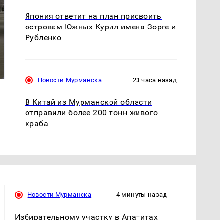
Япония ответит на план присвоить
островам Южных Курил имена Зорге и
Рубленко
На Урале из казны
Как выглядит место
были украдены 18
крушение вертолета на
миллионов рублей
Кавказе: смотреть
Новости Мурманска
23 часа назад
В Китай из Мурманской области
отправили более 200 тонн живого
краба
Новости Мурманска
4 минуты назад
Избирательному участку в Апатитах