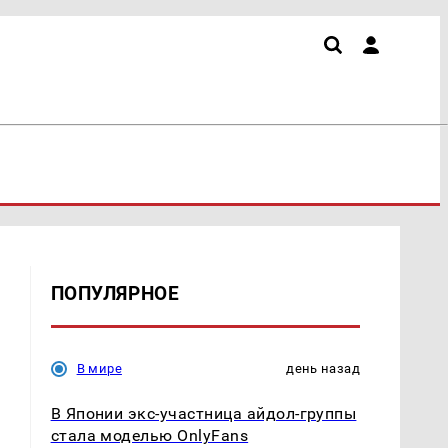
ПОПУЛЯРНОЕ
В мире
день назад
В Японии экс-участница айдол-группы
стала моделью OnlyFans