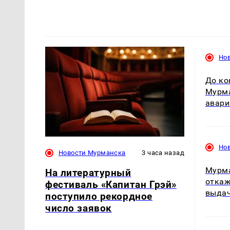
Но
До ко
Мурма
авари
Но
Новости Мурманска
3 часа назад
Мурма
На литературный
откаж
фестиваль «Капитан Грэй»
выдач
поступило рекордное
число заявок