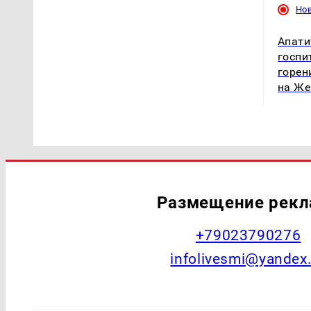
Но
Апати
госпи
горен
на Ж
Размещение рек
+79023790276
infolivesmi@yandex