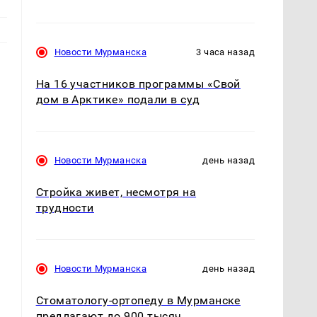
Новости Мурманска
3 часа назад
На 16 участников программы «Свой
дом в Арктике» подали в суд
Новости Мурманска
день назад
Стройка живет, несмотря на
трудности
н
Новости Мурманска
день назад
Стоматологу-ортопеду в Мурманске
предлагают до 900 тысяч