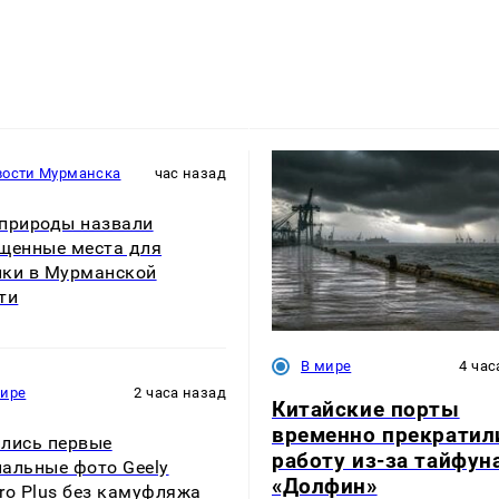
вости Мурманска
час назад
природы назвали
щенные места для
ки в Мурманской
ти
В мире
4 час
мире
2 часа назад
Китайские порты
временно прекратил
лись первые
работу из-за тайфун
альные фото Geely
«Долфин»
ro Plus без камуфляжа