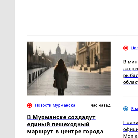
Но
В мин
запре
рыбал
облас
Новости Мурманска
час назад
В 
В Мурманске создадут
Появи
единый пешеходный
офици
маршрут в центре города
Monja