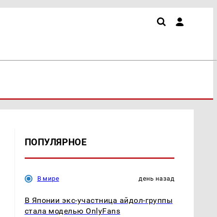
ПОПУЛЯРНОЕ
В мире
день назад
В Японии экс-участница айдол-группы
стала моделью OnlyFans