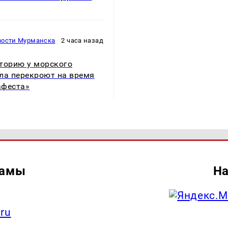
вости Мурманска
2 часа назад
торию у морского
ла перекроют на время
афеста»
ламы
На
.ru