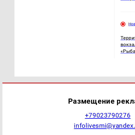
Но
Терри
вокза
«Рыб
Размещение рек
+79023790276
infolivesmi@yandex