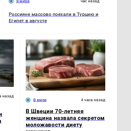
В мире
час назад
Россияне массово поехали в Турцию и
Египет в августе
а назад
В мире
4 часа назад
В Швеции 70-летняя
и
женщина назвала секретом
а
моложавости диету