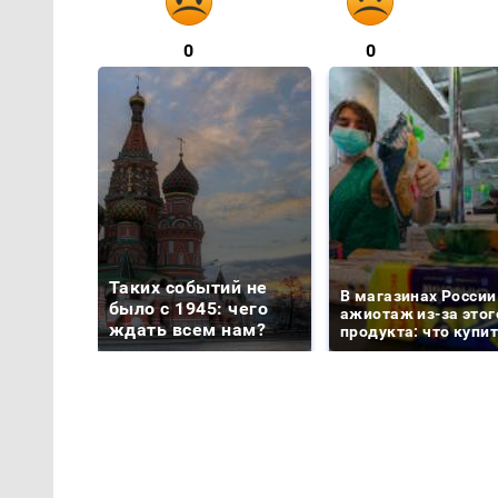
0
0
Таких событий не
В магазинах России
было с 1945: чего
ажиотаж из-за этог
ждать всем нам?
продукта: что купи