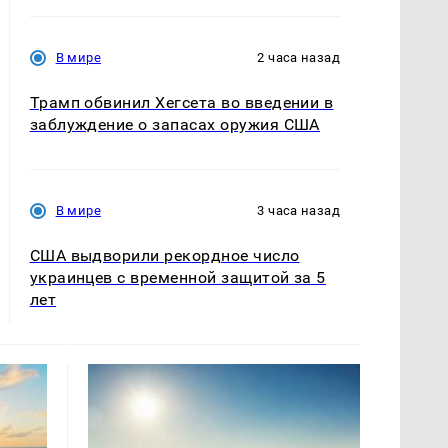
В мире
2 часа назад
Трамп обвинил Хегсета во введении в
заблуждение о запасах оружия США
В мире
3 часа назад
США выдворили рекордное число
украинцев с временной защитой за 5
лет