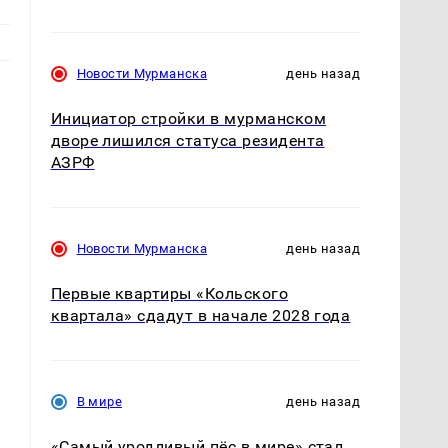
Новости Мурманска
день назад
Инициатор стройки в мурманском
дворе лишился статуса резидента
АЗРФ
Новости Мурманска
день назад
Первые квартиры «Кольского
квартала» сдадут в начале 2028 года
В мире
день назад
«Самый уродливый пёс в мире» стал