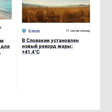
в
В мире
11 часов назад
В Словакии установлен
ым
новый рекорд жары:
 для
+41,4°С
д