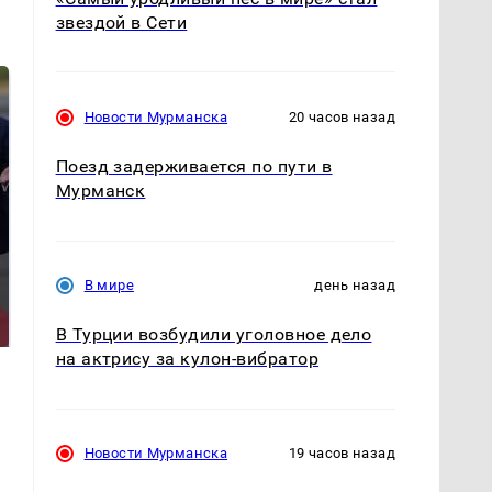
звездой в Сети
Новости Мурманска
20 часов назад
Поезд задерживается по пути в
Мурманск
Такую зиму в России
На Урале из казны
В мире
день назад
никто не ждал: как
были украдены 18
так?!
миллионов рублей
В Турции возбудили уголовное дело
на актрису за кулон-вибратор
Новости Мурманска
19 часов назад