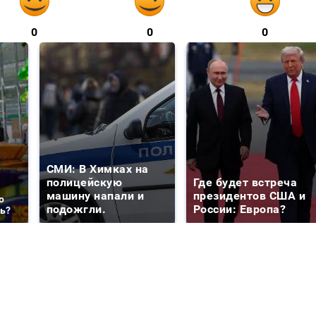
0
0
0
СМИ: В Химках на
полицейскую
Где будет встреча
машину напали и
президентов США и
о
подожгли.
России: Европа?
ть?