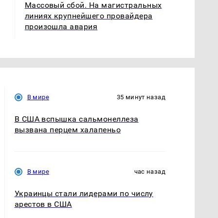
Массовый сбой. На магистральных
линиях крупнейшего провайдера
произошла авария
В мире
35 минут назад
В США вспышка сальмонеллеза
вызвана перцем халапеньо
В мире
час назад
Украинцы стали лидерами по числу
арестов в США