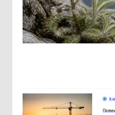
В 
Премь