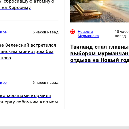
у, сбросившую атомную
 на Хиросиму
Новости
10 часо
мире
5 часов назад
Мурманска
назад
ве Зеленский встретился
Таиланд стал главн
танским министром без
выбором мурманчан
ного
отдыха на Новый го
мире
6 часов назад
ка месяцами кормила
онерку собачьим кормом