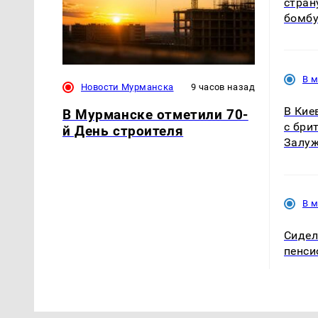
стран
бомбу
В 
Новости Мурманска
9 часов назад
В Кие
В Мурманске отметили 70-
с бри
й День строителя
Залуж
В 
Сидел
пенси