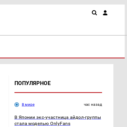
ПОПУЛЯРНОЕ
В мире
час назад
В Японии экс-участница айдол-группы
стала моделью OnlyFans