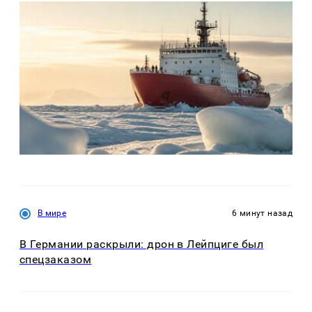
В мире
6 минут назад
В Германии раскрыли: дрон в Лейпциге был
спецзаказом