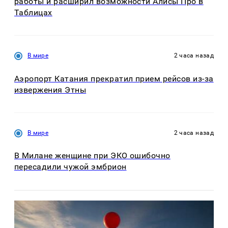
работы и расширил возможности Алисы Про в
Таблицах
В мире
2 часа назад
Аэропорт Катания прекратил прием рейсов из-за
извержения Этны
В мире
2 часа назад
В Милане женщине при ЭКО ошибочно
пересадили чужой эмбрион