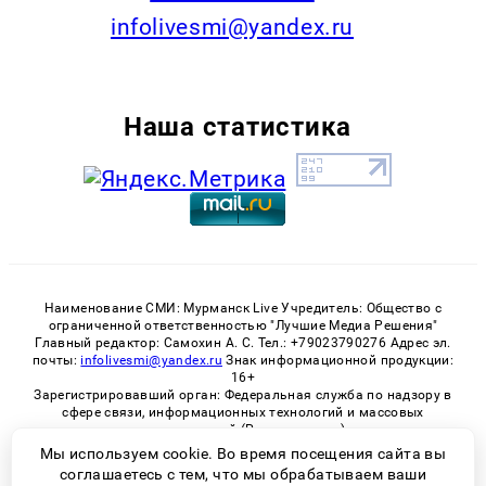
infolivesmi@yandex.ru
Наша статистика
Наименование СМИ: Мурманск Live Учредитель: Общество с
ограниченной ответственностью "Лучшие Медиа Решения"
Главный редактор: Самохин А. С. Тел.: +79023790276 Адрес эл.
почты:
infolivesmi@yandex.ru
Знак информационной продукции:
16+
Зарегистрировавший орган: Федеральная служба по надзору в
сфере связи, информационных технологий и массовых
коммуникаций (Роскомнадзор)
Регистрационный номер СМИ ЭЛ № ФС 77 - 82534 от 21.01.2022
Мы используем cookie. Во время посещения сайта вы
соглашаетесь с тем, что мы обрабатываем ваши