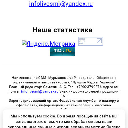
infolivesmi@yandex.ru
Наша статистика
Наименование СМИ: Мурманск Live Учредитель: Общество с
ограниченной ответственностью "Лучшие Медиа Решения"
Главный редактор: Самохин А. С. Тел.: +79023790276 Адрес эл.
почты:
infolivesmi@yandex.ru
Знак информационной продукции:
16+
Зарегистрировавший орган: Федеральная служба по надзору в
сфере связи, информационных технологий и массовых
коммуникаций (Роскомнадзор)
Регистрационный номер СМИ ЭЛ № ФС 77 - 82534 от 21.01.2022
Мы используем cookie. Во время посещения сайта вы
соглашаетесь с тем, что мы обрабатываем ваши
персональные данные с использованием метрик Яндекс