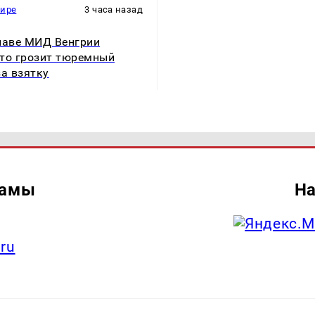
мире
3 часа назад
лаве МИД Венгрии
то грозит тюремный
за взятку
ламы
На
.ru