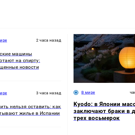
мире
2 часа назад
йские машины
отают на спирту:
щенные новости
В мире
ча
мире
3 часа назад
Kyodo: в Японии мас
ить нельзя оставить: как
заключают браки в 
тывают жилье в Испании
трех восьмерок