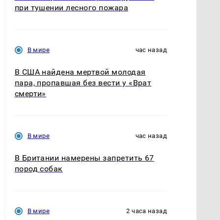
при тушении лесного пожара
В мире
час назад
В США найдена мертвой молодая
пара, пропавшая без вести у «Врат
смерти»
В мире
час назад
В Британии намерены запретить 67
пород собак
В мире
2 часа назад