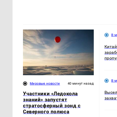
В 
Кита
зараб
пропу
В 
Мировые новости
40 минут назад
Высел
Участники «Ледокола
захва
знаний» запустят
стратосферный зонд с
Северного полюса