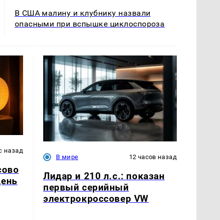
В США малину и клубнику назвали
опасными при вспышке циклоспороза
с назад
В мире
12 часов назад
сово
Лидар и 210 л.с.: показан
день
первый серийный
электрокроссовер VW