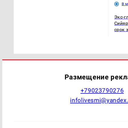
В 
Экс-г
Сийяр
срок 
Размещение рек
+79023790276
infolivesmi@yandex