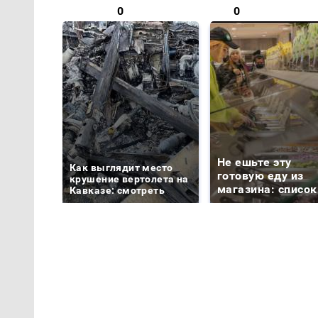
0
0
Не ешьте эту
Как выглядит место
готовую еду из
крушение вертолета на
магазина: список
Кавказе: смотреть