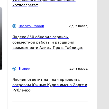
котлоагрегат
Новости России
2 дня назад
Яндекс 360 обновил сервисы
совместной работы и расширил
возможности Алисы Про в Таблицах
Таких событий не
В магазинах России
было с 1945: чего
ажиотаж из-за этого
ждать всем нам?
продукта: что купить?
В мире
день назад
Япония ответит на план присвоить
островам Южных Курил имена Зорге и
Рубленко