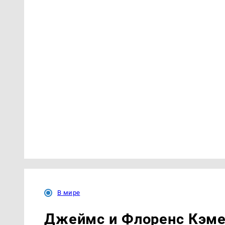
В мире
Джеймс и Флоренс Кэме