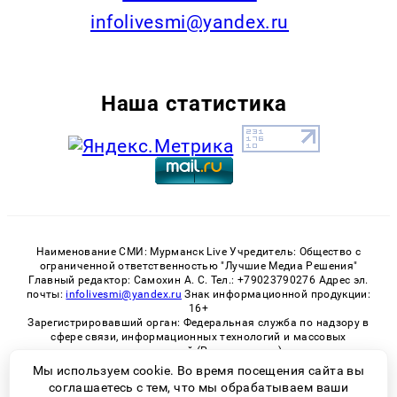
infolivesmi@yandex.ru
Наша статистика
Наименование СМИ: Мурманск Live Учредитель: Общество с
ограниченной ответственностью "Лучшие Медиа Решения"
Главный редактор: Самохин А. С. Тел.: +79023790276 Адрес эл.
почты:
infolivesmi@yandex.ru
Знак информационной продукции:
16+
Зарегистрировавший орган: Федеральная служба по надзору в
сфере связи, информационных технологий и массовых
коммуникаций (Роскомнадзор)
Регистрационный номер СМИ ЭЛ № ФС 77 - 82534 от 21.01.2022
Мы используем cookie. Во время посещения сайта вы
соглашаетесь с тем, что мы обрабатываем ваши