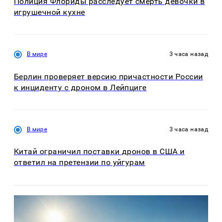
Полиция Флориды расследует смерть девочки в
игрушечной кухне
В мире
3 часа назад
Берлин проверяет версию причастности России
к инциденту с дроном в Лейпциге
В мире
3 часа назад
Китай ограничил поставки дронов в США и
ответил на претензии по уйгурам