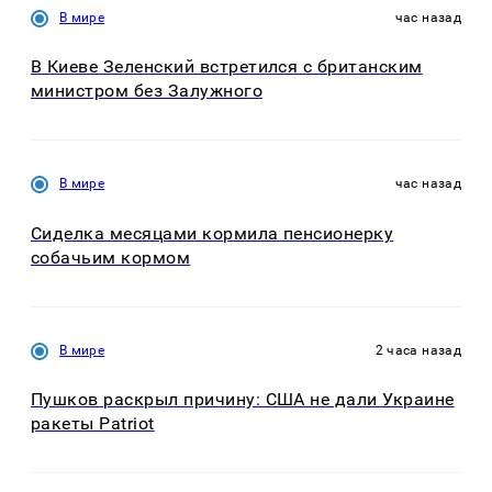
В мире
час назад
В Киеве Зеленский встретился с британским
министром без Залужного
В мире
час назад
Сиделка месяцами кормила пенсионерку
собачьим кормом
В мире
2 часа назад
Пушков раскрыл причину: США не дали Украине
ракеты Patriot