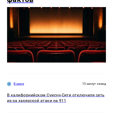
В мире
13 минут назад
В калифорнийском Суисун-Сити отключили сеть
из-за хакерской атаки на 911