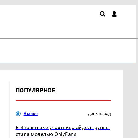
ПОПУЛЯРНОЕ
В мире
день назад
В Японии экс-участница айдол-группы
стала моделью OnlyFans