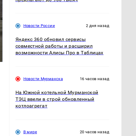
Новости России
2 дня назад
Яндекс 360 обновил сервисы
На Урале из казны
совместной работы и расширил
Как выглядит место
были украдены 18
крушение вертолета на
возможности Алисы Про в Таблицах
миллионов рублей
Кавказе: смотреть
Новости Мурманска
16 часов назад
На Южной котельной Мурманской
ТЭЦ ввели в строй обновленный
котлоагрегат
В мире
20 часов назад