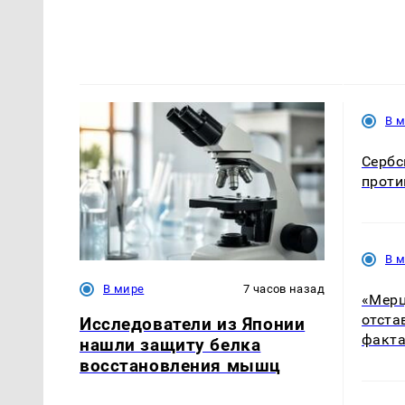
В 
Сербс
проти
В 
В мире
7 часов назад
«Мерц
отста
Исследователи из Японии
факт
нашли защиту белка
восстановления мышц