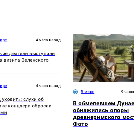
мире
4 часа назад
кие деятели выступили
в визита Зеленского
мире
4 часа назад
В мире
9 часо
 уходит»: слухи об
В обмелевшем Дуна
вке канцлера обросли
обнажились опоры
ами
древнеримского мос
Фото