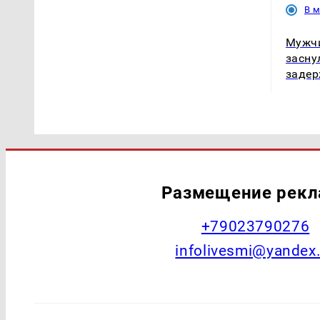
В 
Мужчи
засну
задер
Размещение рек
+79023790276
infolivesmi@yandex