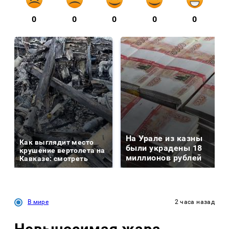
0
0
0
0
0
На Урале из казны
Как выглядит место
были украдены 18
крушение вертолета на
миллионов рублей
Кавказе: смотреть
В мире
2 часа назад
Невыносимая жара