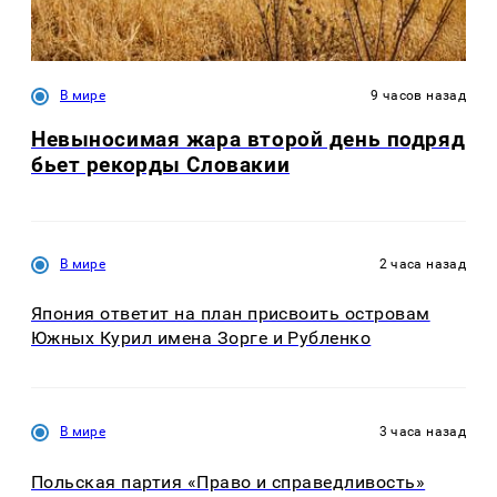
В мире
9 часов назад
Невыносимая жара второй день подряд
бьет рекорды Словакии
В мире
2 часа назад
Япония ответит на план присвоить островам
Южных Курил имена Зорге и Рубленко
В мире
3 часа назад
Польская партия «Право и справедливость»