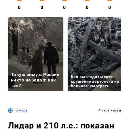
0
0
0
0
0
Такую зиму в России
Как выглядит место
никто не ждал: как
крушение вертолета на
так?!
Кавказе: смотреть
В мире
4 часа назад
Лидар и 210 л.с.: показан