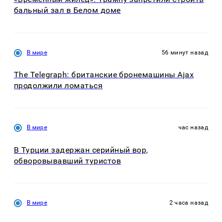
бальный зал в Белом доме
В мире
56 минут назад
The Telegraph: британские бронемашины Ajax
продолжили ломаться
В мире
час назад
В Турции задержан серийный вор,
обворовывавший туристов
В мире
2 часа назад