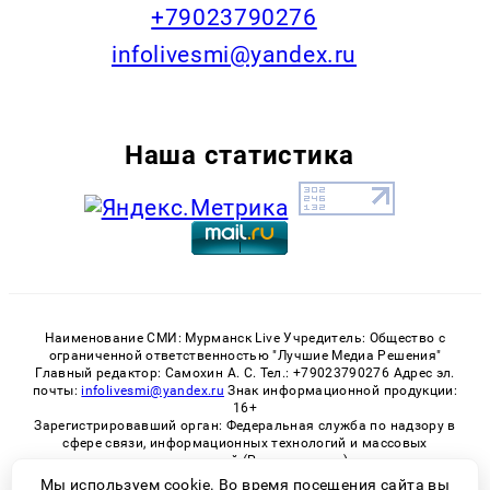
+79023790276
infolivesmi@yandex.ru
Наша статистика
Наименование СМИ: Мурманск Live Учредитель: Общество с
ограниченной ответственностью "Лучшие Медиа Решения"
Главный редактор: Самохин А. С. Тел.: +79023790276 Адрес эл.
почты:
infolivesmi@yandex.ru
Знак информационной продукции:
16+
Зарегистрировавший орган: Федеральная служба по надзору в
сфере связи, информационных технологий и массовых
коммуникаций (Роскомнадзор)
Регистрационный номер СМИ ЭЛ № ФС 77 - 82534 от 21.01.2022
Мы используем cookie. Во время посещения сайта вы