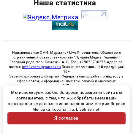
Наша статистика
Наименование СМИ: Мурманск Live Учредитель: Общество с
ограниченной ответственностью "Лучшие Медиа Решения"
Главный редактор: Самохин А. С. Тел.: +79023790276 Адрес эл.
почты:
infolivesmi@yandex.ru
Знак информационной продукции:
16+
Зарегистрировавший орган: Федеральная служба по надзору в
сфере связи, информационных технологий и массовых
коммуникаций (Роскомнадзор)
Регистрационный номер СМИ ЭЛ № ФС 77 - 82534 от 21.01.2022
Мы используем cookie. Во время посещения сайта вы
соглашаетесь с тем, что мы обрабатываем ваши
персональные данные с использованием метрик Яндекс
Метрика, top.mail.ru, LiveInternet.
© 2026 «Murmansk-live» | Все права защищены
Я согласен
Возрастная категория сайта 16+
Политика конфиденциальности