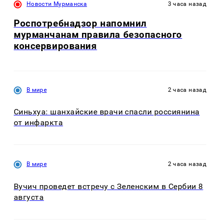
Новости Мурманска
3 часа назад
Роспотребнадзор напомнил
мурманчанам правила безопасного
консервирования
В мире
2 часа назад
Синьхуа: шанхайские врачи спасли россиянина
от инфаркта
В мире
2 часа назад
Вучич проведет встречу с Зеленским в Сербии 8
августа