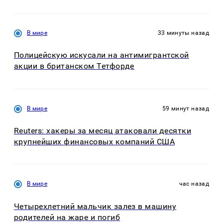
В мире
33 минуты назад
Полицейскую искусали на антимигрантской
акции в британском Тетфорде
В мире
59 минут назад
Reuters: хакеры за месяц атаковали десятки
крупнейших финансовых компаний США
В мире
час назад
Четырехлетний мальчик залез в машину
родителей на жаре и погиб