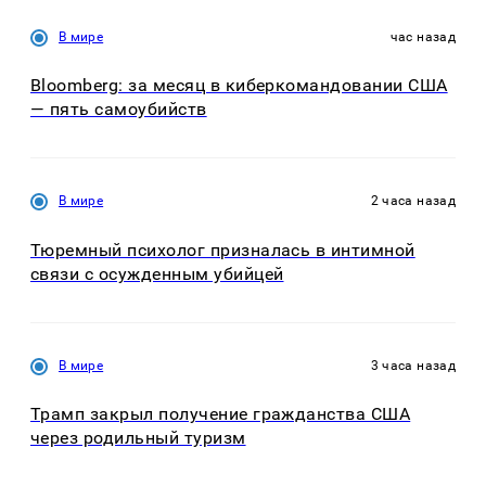
В мире
час назад
Bloomberg: за месяц в киберкомандовании США
— пять самоубийств
В мире
2 часа назад
Тюремный психолог призналась в интимной
связи с осужденным убийцей
В мире
3 часа назад
Трамп закрыл получение гражданства США
через родильный туризм