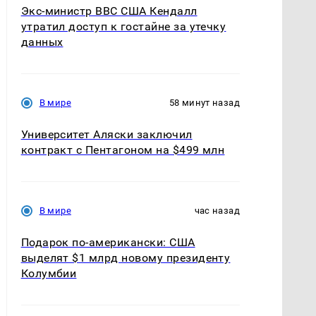
Экс-министр ВВС США Кендалл
утратил доступ к гостайне за утечку
данных
В мире
58 минут назад
Университет Аляски заключил
контракт с Пентагоном на $499 млн
В мире
час назад
Подарок по-американски: США
выделят $1 млрд новому президенту
Колумбии