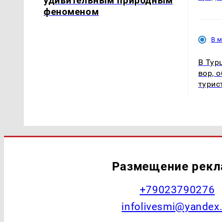
удивительным природным
феноменом
В 
В Тур
вор, 
турис
Размещение рек
+79023790276
infolivesmi@yandex