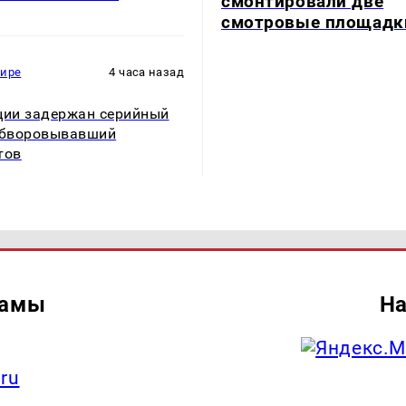
смонтировали две
смотровые площадк
мире
4 часа назад
ции задержан серийный
обворовывавший
тов
ламы
На
.ru