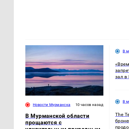
В 
«Врем
запре
зал в
В 
Новости Мурманска
10 часов назад
The T
В Мурманской области
броне
прощаются с
продо