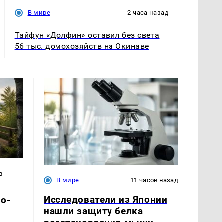
В мире
2 часа назад
Тайфун «Долфин» оставил без света
56 тыс. домохозяйств на Окинаве
в
В мире
11 часов назад
Исследователи из Японии
о-
нашли защиту белка