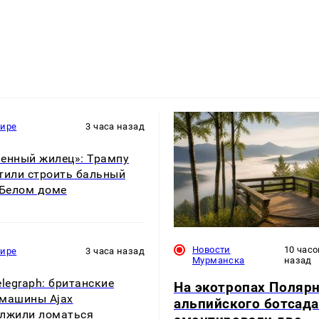
мире
3 часа назад
енный жилец»: Трампу
тили строить бальный
 Белом доме
Новости
10 часо
мире
3 часа назад
Мурманска
назад
elegraph: британские
На экотропах Полярн
машины Ajax
альпийского ботсада
лжили ломаться