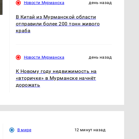
были украдены 18
Новости Мурманска
день назад
крушение вертолета на
миллионов рублей
Кавказе: смотреть
В Китай из Мурманской области
отправили более 200 тонн живого
краба
Новости Мурманска
день назад
К Новому году недвижимость на
«вторичке» в Мурманске начнёт
дорожать
В мире
12 минут назад