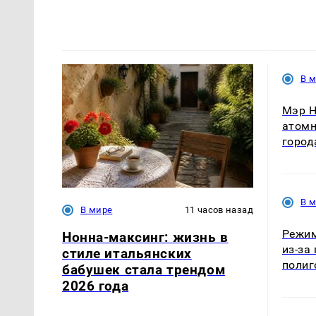
В 
Мэр Н
атомн
город
В 
В мире
11 часов назад
Режим
Нонна-максинг: жизнь в
из-за
стиле итальянских
полиг
бабушек стала трендом
2026 года