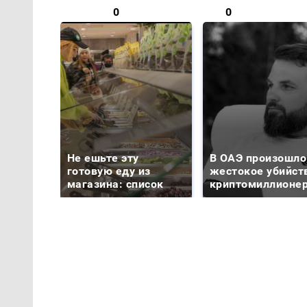
0
0
Не ешьте эту
В ОАЭ произошло
готовую еду из
жестокое убийст
магазина: список
криптомиллионе