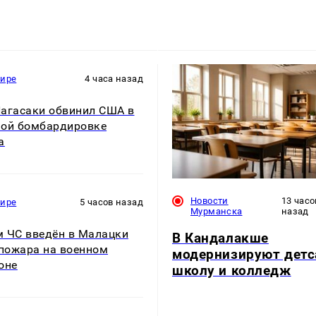
мире
4 часа назад
агасаки обвинил США в
ой бомбардировке
а
Новости
13 часо
мире
5 часов назад
Мурманска
назад
 ЧС введён в Малацки
В Кандалакше
 пожара на военном
модернизируют детс
оне
школу и колледж