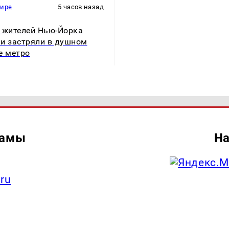
мире
5 часов назад
 жителей Нью-Йорка
и застряли в душном
е метро
ламы
На
.ru