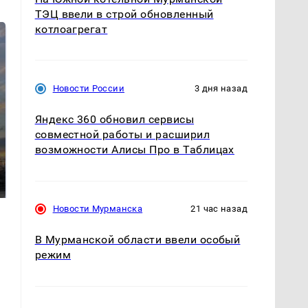
ТЭЦ ввели в строй обновленный
котлоагрегат
Новости России
3 дня назад
Яндекс 360 обновил сервисы
совместной работы и расширил
СМИ: В Химках на
возможности Алисы Про в Таблицах
полицейскую
В магазинах России
машину напали и
ажиотаж из-за этого
подожгли.
продукта: что купить?
Новости Мурманска
21 час назад
В Мурманской области ввели особый
режим