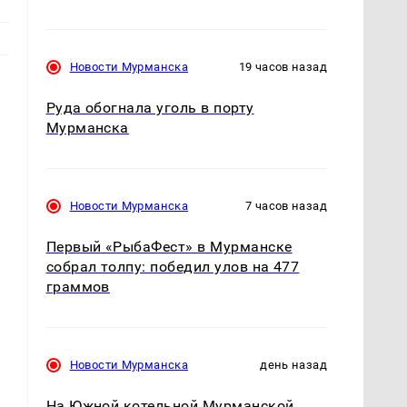
Новости Мурманска
19 часов назад
Руда обогнала уголь в порту
Мурманска
Новости Мурманска
7 часов назад
Первый «РыбаФест» в Мурманске
собрал толпу: победил улов на 477
граммов
.
Новости Мурманска
день назад
На Южной котельной Мурманской