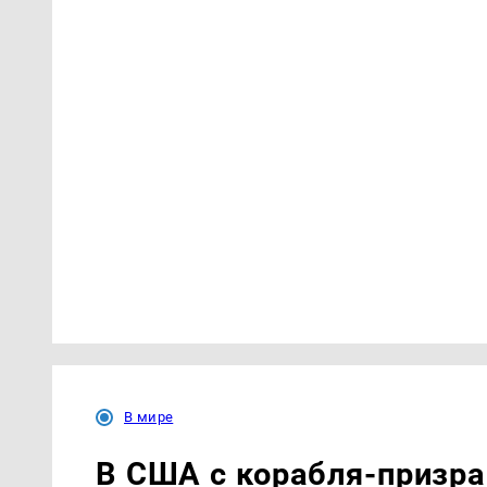
В мире
В США с корабля-призра