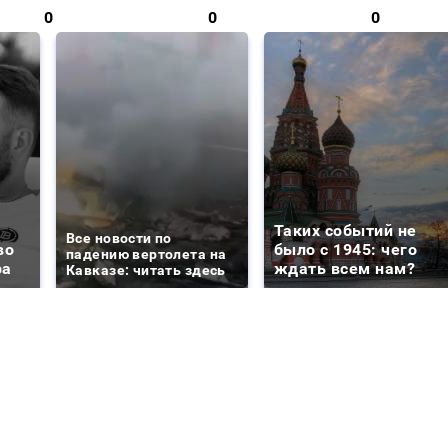
0
0
0
Таких событий не
Все новости по
во
было с 1945: чего
падению вертолета на
ра
ждать всем нам?
Кавказе: читать здесь