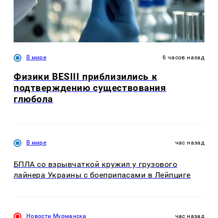
В мире
6 часов назад
Физики BESIII приблизились к
подтверждению существования
глюбола
В мире
час назад
БПЛА со взрывчаткой кружил у грузового
лайнера Украины с боеприпасами в Лейпциге
Новости Мурманска
час назад