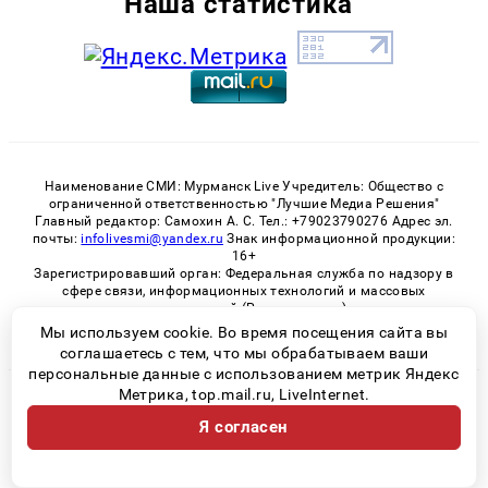
Наша статистика
Наименование СМИ: Мурманск Live Учредитель: Общество с
ограниченной ответственностью "Лучшие Медиа Решения"
Главный редактор: Самохин А. С. Тел.: +79023790276 Адрес эл.
почты:
infolivesmi@yandex.ru
Знак информационной продукции:
16+
Зарегистрировавший орган: Федеральная служба по надзору в
сфере связи, информационных технологий и массовых
коммуникаций (Роскомнадзор)
Регистрационный номер СМИ ЭЛ № ФС 77 - 82534 от 21.01.2022
Мы используем cookie. Во время посещения сайта вы
соглашаетесь с тем, что мы обрабатываем ваши
персональные данные с использованием метрик Яндекс
Метрика, top.mail.ru, LiveInternet.
© 2026 «Murmansk-live» | Все права защищены
Я согласен
Возрастная категория сайта 16+
Политика конфиденциальности