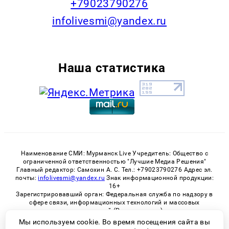
+79023790276
infolivesmi@yandex.ru
Наша статистика
Наименование СМИ: Мурманск Live Учредитель: Общество с
ограниченной ответственностью "Лучшие Медиа Решения"
Главный редактор: Самохин А. С. Тел.: +79023790276 Адрес эл.
почты:
infolivesmi@yandex.ru
Знак информационной продукции:
16+
Зарегистрировавший орган: Федеральная служба по надзору в
сфере связи, информационных технологий и массовых
коммуникаций (Роскомнадзор)
Регистрационный номер СМИ ЭЛ № ФС 77 - 82534 от 21.01.2022
Мы используем cookie. Во время посещения сайта вы