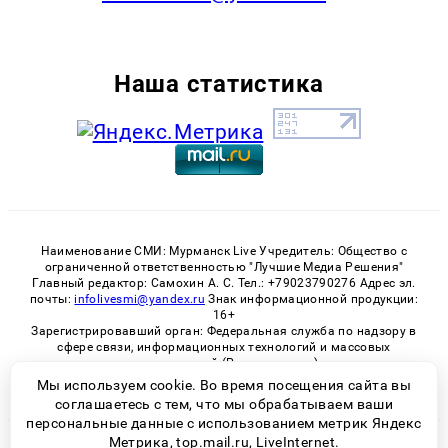
Наша статистика
Наименование СМИ: Мурманск Live Учредитель: Общество с
ограниченной ответственностью "Лучшие Медиа Решения"
Главный редактор: Самохин А. С. Тел.: +79023790276 Адрес эл.
почты:
infolivesmi@yandex.ru
Знак информационной продукции:
16+
Зарегистрировавший орган: Федеральная служба по надзору в
сфере связи, информационных технологий и массовых
коммуникаций (Роскомнадзор)
Регистрационный номер СМИ ЭЛ № ФС 77 - 82534 от 21.01.2022
Мы используем cookie. Во время посещения сайта вы
соглашаетесь с тем, что мы обрабатываем ваши
персональные данные с использованием метрик Яндекс
Метрика, top.mail.ru, LiveInternet.
© 2026 «Murmansk-live» | Все права защищены