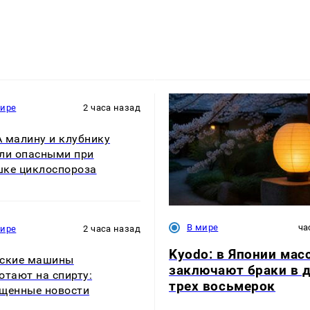
мире
2 часа назад
 малину и клубнику
ли опасными при
ке циклоспороза
В мире
ча
мире
2 часа назад
Kyodo: в Японии мас
йские машины
заключают браки в 
отают на спирту:
трех восьмерок
щенные новости