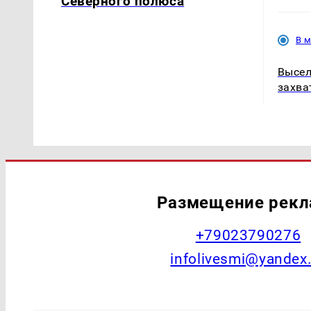
Северного полюса
В 
Высел
захва
Размещение рек
+79023790276
infolivesmi@yandex