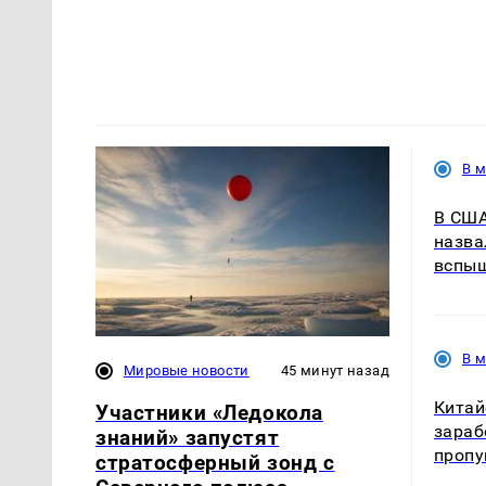
В 
В США
назва
вспыш
В 
Мировые новости
45 минут назад
Кита
Участники «Ледокола
зараб
знаний» запустят
пропу
стратосферный зонд с