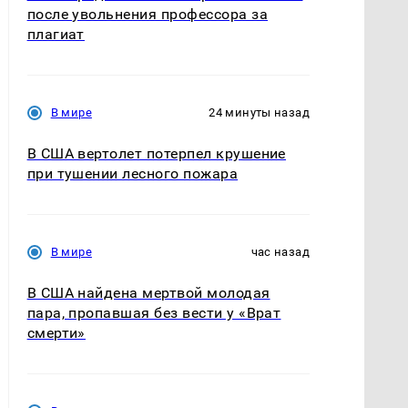
после увольнения профессора за
плагиат
В мире
24 минуты назад
В США вертолет потерпел крушение
при тушении лесного пожара
В мире
час назад
В США найдена мертвой молодая
пара, пропавшая без вести у «Врат
смерти»