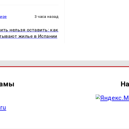
мире
3 часа назад
ить нельзя оставить: как
тывают жилье в Испании
ламы
На
.ru