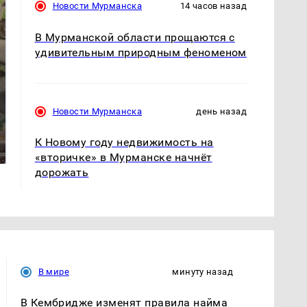
Новости Мурманска
14 часов назад
В Мурманской области прощаются с
удивительным природным феноменом
Новости Мурманска
день назад
В ОАЭ произошло
Все новости по
жестокое убийство
падению вертолета на
К Новому году недвижимость на
криптомиллионера
Кавказе: читать здесь
«вторичке» в Мурманске начнёт
дорожать
В мире
минуту назад
В Кембридже изменят правила найма