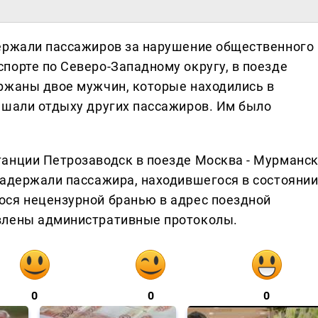
держали пассажиров за нарушение общественного
порте по Северо-Западному округу, в поезде
ржаны двое мужчин, которые находились в
ешали отдыху других пассажиров. Им было
анции Петрозаводск в поезде Москва - Мурманск
задержали пассажира, находившегося в состояни
ося нецензурной бранью в адрес поездной
влены административные протоколы.
0
0
0