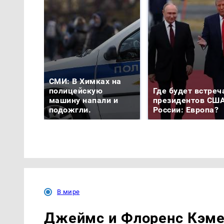
СМИ: В Химках на
полицейскую
Где будет встреч
машину напали и
президентов США
подожгли.
России: Европа?
В мире
Джеймс и Флоренс Кэме