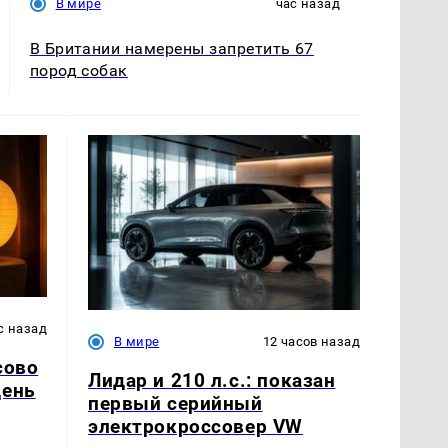
В мире
час назад
В Британии намерены запретить 67
пород собак
с назад
В мире
12 часов назад
сово
Лидар и 210 л.с.: показан
день
первый серийный
электрокроссовер VW