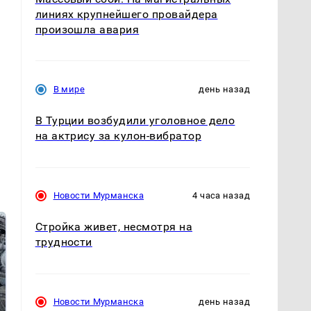
линиях крупнейшего провайдера
произошла авария
В мире
день назад
В Турции возбудили уголовное дело
на актрису за кулон-вибратор
Новости Мурманска
4 часа назад
Стройка живет, несмотря на
трудности
Новости Мурманска
день назад