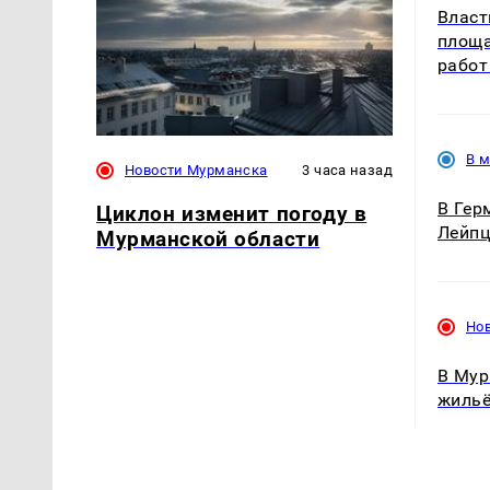
Власт
площа
работ
В 
Новости Мурманска
3 часа назад
В Гер
Циклон изменит погоду в
Лейпц
Мурманской области
Но
В Мур
жильё