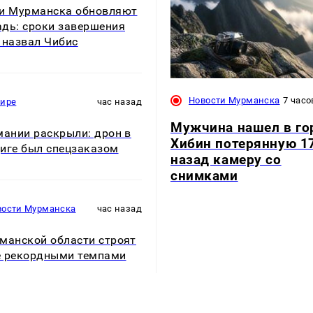
и Мурманска обновляют
дь: сроки завершения
 назвал Чибис
Новости Мурманска
7 часо
мире
час назад
Мужчина нашел в го
мании раскрыли: дрон в
Хибин потерянную 1
иге был спецзаказом
назад камеру со
снимками
вости Мурманска
час назад
манской области строят
 рекордными темпами