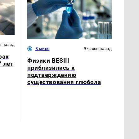
в назад
В мире
9 часов назад
рах
Физики BESIII
7 лет
приблизились к
подтверждению
существования глюбола