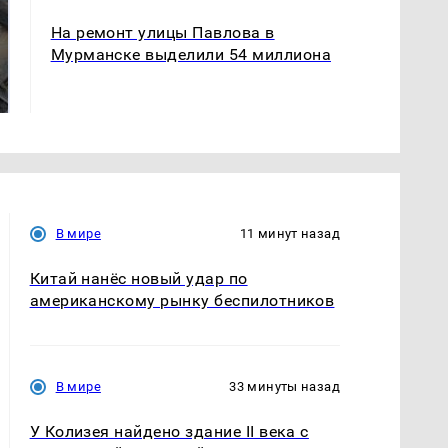
На ремонт улицы Павлова в
Мурманске выделили 54 миллиона
На Урале из казны
Не ешьте эту
были украдены 18
готовую еду из
миллионов рублей
магазина: список
В мире
11 минут назад
Китай нанёс новый удар по
американскому рынку беспилотников
В мире
33 минуты назад
У Колизея найдено здание II века с