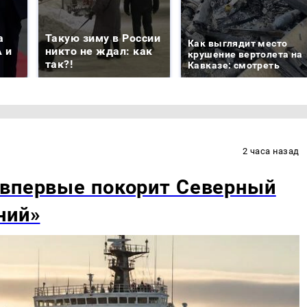
а
Такую зиму в России
Как выглядит место
 и
никто не ждал: как
крушение вертолета на
так?!
Кавказе: смотреть
2 часа назад
 впервые покорит Северный
ний»