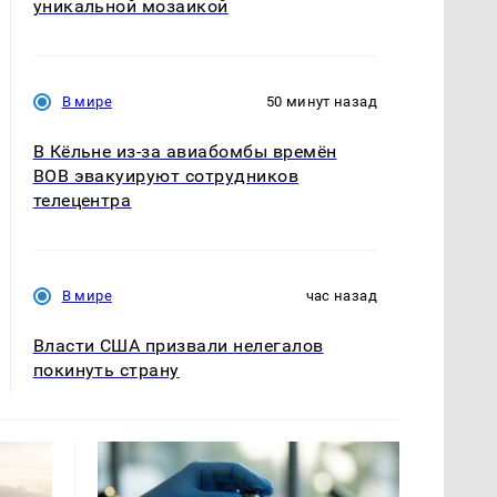
уникальной мозаикой
В мире
50 минут назад
В Кёльне из-за авиабомбы времён
ВОВ эвакуируют сотрудников
телецентра
В мире
час назад
Власти США призвали нелегалов
покинуть страну