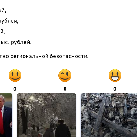
ей,
рублей,
й,
ыс. рублей.
тво региональной безопасности.
0
0
0