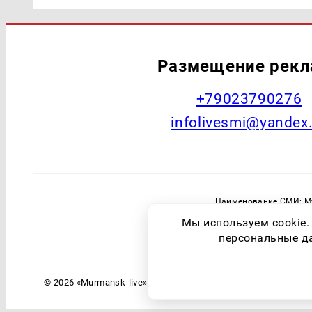
Размещение рек
+79023790276
infolivesmi@yandex
Наименование СМИ: Му
Главный редактор: Самохин А
Мы используем cookie.
Зарегистрировавший орган: Федераль
персональные дан
© 2026 «Murmansk-live» | Все права защищены