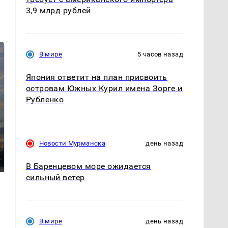
3,9 млрд рублей
В мире
5 часов назад
Япония ответит на план присвоить
островам Южных Курил имена Зорге и
Рубленко
СМИ: В Химках на
полицейскую
Новости Мурманска
день назад
В магазинах России
машину напали и
ажиотаж из-за этого
подожгли.
продукта: что купить?
В Баренцевом море ожидается
сильный ветер
В мире
день назад