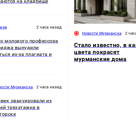
аются на кладбище
мире
2 часа назад
Новости Мурманска
2 час
о молодого профессора
Стало известно, в к
риджа вынудили
цвета покрасят
ться из-за плагиата и
мурманские дома
вости Мурманска
2 часа назад
овек эвакуировали из
ей трехэтажки в
горске