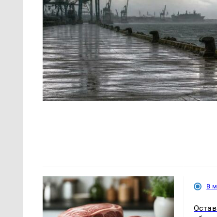
В 
Остав