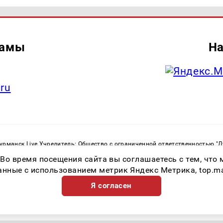
ламы
На
.ru
рманск Live Учредитель: Общество с ограниченной ответственностью "
. С. Тел.: +79023790276 Адрес эл. почты:
infolivesmi@yandex.ru
Знак инф
 Во время посещения сайта вы соглашаетесь с тем, чт
ная служба по надзору в сфере связи, информационных технологий и м
Регистрационный номер СМИ ЭЛ № ФС 77 - 82534 от 21.01.2022
ные с использованием метрик Яндекс Метрика, top.mail.
Я согласен
Возрастная категория сайта 16+