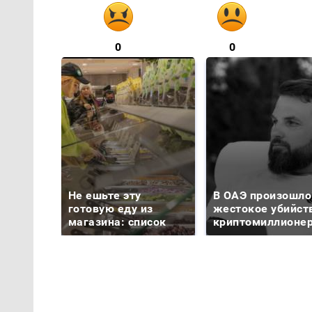
0
0
Не ешьте эту
В ОАЭ произошло
готовую еду из
жестокое убийст
магазина: список
криптомиллионе