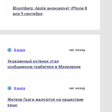
Bloomberg: Apple анонсирует iPhone 8
или 9 сентября
В мире
час назад
Украденный котенок стал
сообщником грабителя в Мэриленде
В мире
час назад
Жители Гааги жалуются на нашествие
крыс