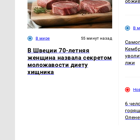
обжив
В 
В мире
55 минут назад
Самог
Кемб
В Швеции 70-летняя
уволи
женщина назвала секретом
лжи
моложавости диету
хищника
Но
6 чел
горящ
Олене