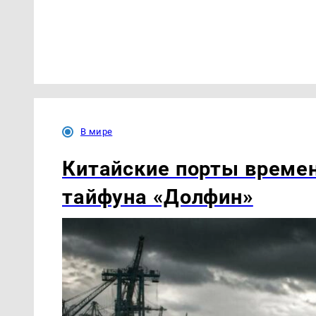
В мире
Китайские порты времен
тайфуна «Долфин»