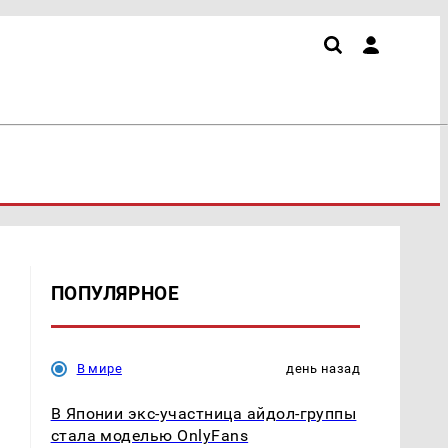
ПОПУЛЯРНОЕ
В мире
день назад
В Японии экс-участница айдол-группы
стала моделью OnlyFans