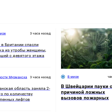
мире
3 часа назад
 в Британии спасли
ка из утробы женщины,
шей с девятого этажа
В мире
ча
вости Мурманска
3 часа назад
В Швейцарии пауки 
нская область заняла 2-
причиной ложных
то по количеству
вызовов пожарных
ленных лифтов