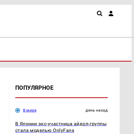
ПОПУЛЯРНОЕ
В мире
день назад
В Японии экс-участница айдол-группы
стала моделью OnlyFans