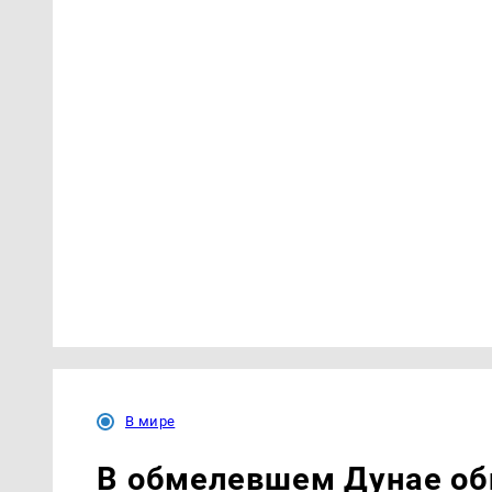
В мире
В обмелевшем Дунае о