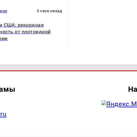
мире
3 часа назад
и США: рекордная
ность от плотоядной
рии
ламы
На
.ru