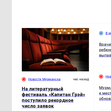
В 
Врачи
ребен
выпав
Но
Новости Мурманска
час назад
Мурма
На литературный
е мес
фестиваль «Капитан Грэй»
обнов
поступило рекордное
число заявок