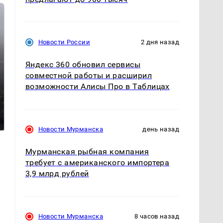
Новости России
2 дня назад
Яндекс 360 обновил сервисы
совместной работы и расширил
возможности Алисы Про в Таблицах
Таких событий не
В магазинах России
было с 1945: чего
ажиотаж из-за этого
ждать всем нам?
продукта: что купить?
Новости Мурманска
день назад
Мурманская рыбная компания
требует с американского импортера
3,9 млрд рублей
Новости Мурманска
8 часов назад