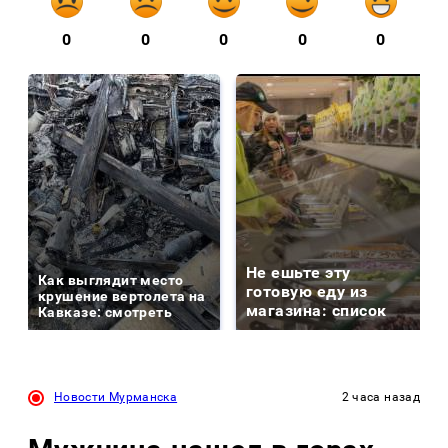
0
0
0
0
0
Не ешьте эту
Как выглядит место
готовую еду из
крушение вертолета на
магазина: список
Кавказе: смотреть
Новости Мурманска
2 часа назад