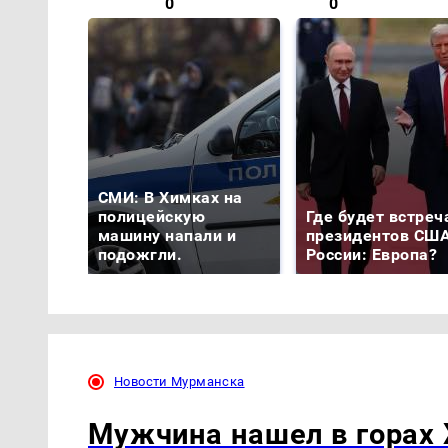
0
0
СМИ: В Химках на
полицейскую
Где будет встреч
машину напали и
президентов США
подожгли.
России: Европа?
Новости Мурманска
Мужчина нашел в горах 