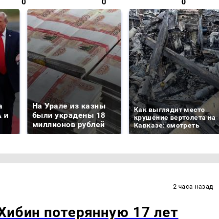
0
0
0
а
На Урале из казны
Как выглядит место
 и
были украдены 18
крушение вертолета на
миллионов рублей
Кавказе: смотреть
2 часа назад
Хибин потерянную 17 лет