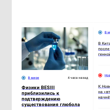
В 
В Кит
после
генно
Но
В мире
4 часа назад
К Нов
Физики BESIII
на «в
приблизились к
начнё
подтверждению
существования глюбола