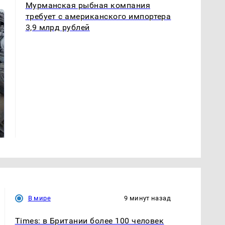
Мурманская рыбная компания
требует с американского импортера
3,9 млрд рублей
Такую зиму в России
Не ешьте эту
никто не ждал: как
готовую еду из
так?!
магазина: список
В мире
9 минут назад
Times: в Британии более 100 человек