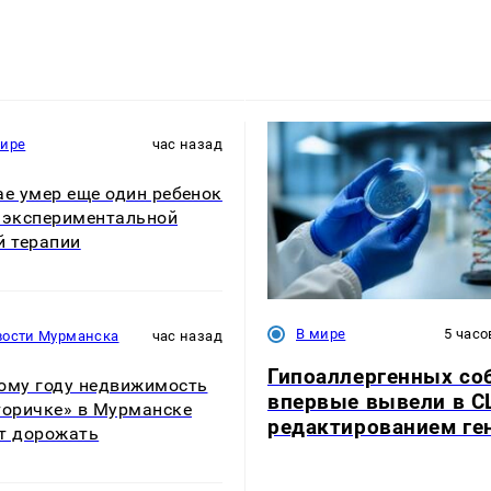
мире
час назад
ае умер еще один ребенок
 экспериментальной
й терапии
В мире
5 часо
вости Мурманска
час назад
Гипоаллергенных со
ому году недвижимость
впервые вывели в 
торичке» в Мурманске
редактированием ге
т дорожать