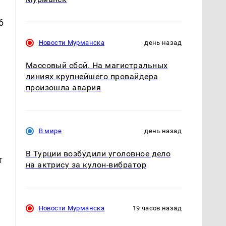
6
Новости Мурманска
день назад
Массовый сбой. На магистральных
линиях крупнейшего провайдера
произошла авария
В мире
день назад
В Турции возбудили уголовное дело
т
на актрису за кулон-вибратор
Новости Мурманска
19 часов назад