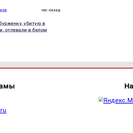
мире
час назад
бурженку, убитую в
и, отпевали в белом
ламы
На
.ru