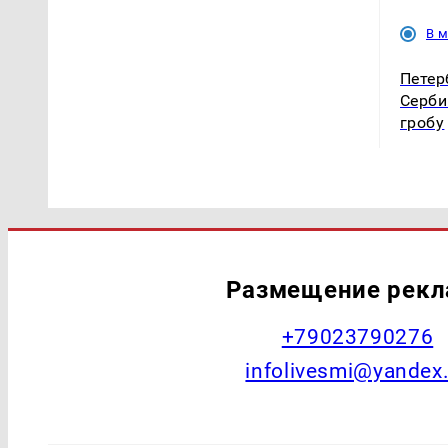
В 
Петер
Серби
гробу
Размещение рек
+79023790276
infolivesmi@yandex