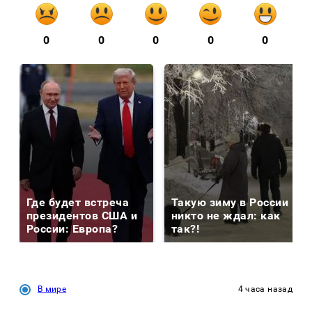
0
0
0
0
0
Где будет встреча
Такую зиму в России
президентов США и
никто не ждал: как
России: Европа?
так?!
В мире
4 часа назад