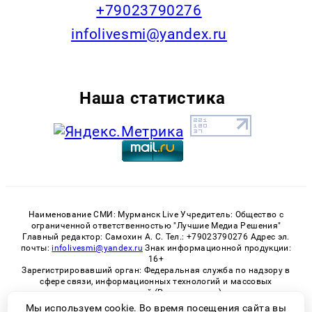
+79023790276
infolivesmi@yandex.ru
Наша статистика
Наименование СМИ: Мурманск Live Учредитель: Общество с
ограниченной ответственностью "Лучшие Медиа Решения"
Главный редактор: Самохин А. С. Тел.: +79023790276 Адрес эл.
почты:
infolivesmi@yandex.ru
Знак информационной продукции:
16+
Зарегистрировавший орган: Федеральная служба по надзору в
сфере связи, информационных технологий и массовых
коммуникаций (Роскомнадзор)
Регистрационный номер СМИ ЭЛ № ФС 77 - 82534 от 21.01.2022
Мы используем cookie. Во время посещения сайта вы