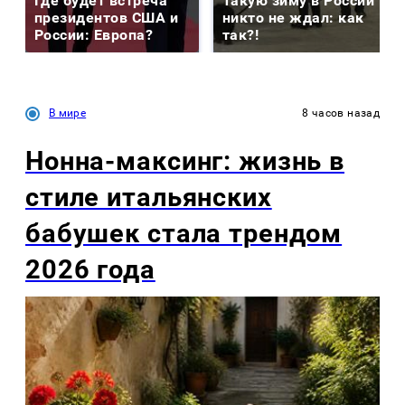
Где будет встреча
Такую зиму в России
президентов США и
никто не ждал: как
России: Европа?
так?!
В мире
8 часов назад
Нонна-максинг: жизнь в
стиле итальянских
бабушек стала трендом
2026 года