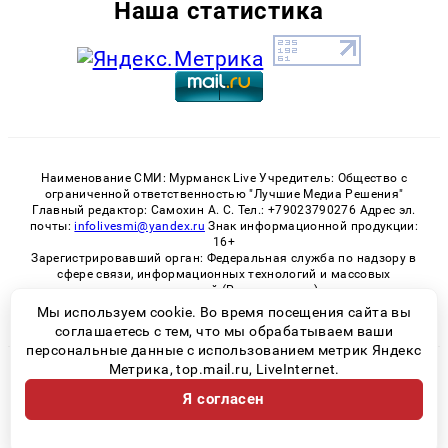
Наша статистика
Наименование СМИ: Мурманск Live Учредитель: Общество с
ограниченной ответственностью "Лучшие Медиа Решения"
Главный редактор: Самохин А. С. Тел.: +79023790276 Адрес эл.
почты:
infolivesmi@yandex.ru
Знак информационной продукции:
16+
Зарегистрировавший орган: Федеральная служба по надзору в
сфере связи, информационных технологий и массовых
коммуникаций (Роскомнадзор)
Регистрационный номер СМИ ЭЛ № ФС 77 - 82534 от 21.01.2022
Мы используем cookie. Во время посещения сайта вы
соглашаетесь с тем, что мы обрабатываем ваши
персональные данные с использованием метрик Яндекс
Метрика, top.mail.ru, LiveInternet.
© 2026 «Murmansk-live» | Все права защищены
Я согласен
Возрастная категория сайта 16+
Политика конфиденциальности