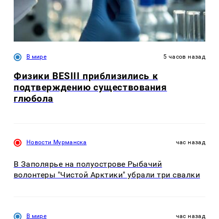
В мире
5 часов назад
Физики BESIII приблизились к
подтверждению существования
глюбола
Новости Мурманска
час назад
В Заполярье на полуострове Рыбачий
волонтеры "Чистой Арктики" убрали три свалки
В мире
час назад