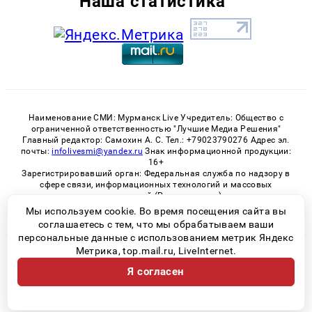
Наша статистика
Наименование СМИ: Мурманск Live Учредитель: Общество с
ограниченной ответственностью "Лучшие Медиа Решения"
Главный редактор: Самохин А. С. Тел.: +79023790276 Адрес эл.
почты:
infolivesmi@yandex.ru
Знак информационной продукции:
16+
Зарегистрировавший орган: Федеральная служба по надзору в
сфере связи, информационных технологий и массовых
коммуникаций (Роскомнадзор)
Регистрационный номер СМИ ЭЛ № ФС 77 - 82534 от 21.01.2022
Мы используем cookie. Во время посещения сайта вы
соглашаетесь с тем, что мы обрабатываем ваши
персональные данные с использованием метрик Яндекс
Метрика, top.mail.ru, LiveInternet.
© 2026 «Murmansk-live» | Все права защищены
Я согласен
Возрастная категория сайта 16+
Политика конфиденциальности