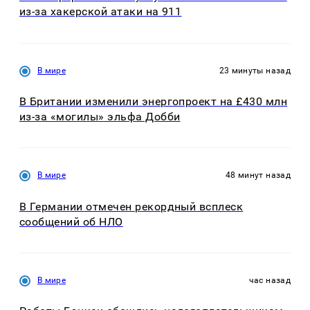
из-за хакерской атаки на 911
В мире
23 минуты назад
В Британии изменили энергопроект на £430 млн
из-за «могилы» эльфа Добби
В мире
48 минут назад
В Германии отмечен рекордный всплеск
сообщений об НЛО
В мире
час назад