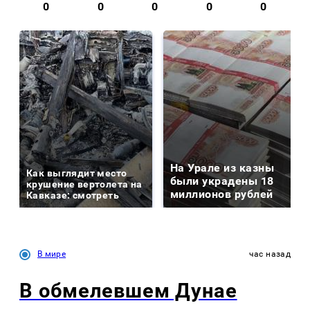
0
0
0
0
0
На Урале из казны
Как выглядит место
были украдены 18
крушение вертолета на
миллионов рублей
Кавказе: смотреть
В мире
час назад
В обмелевшем Дунае